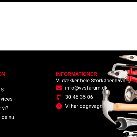
ON
INFORMATIONER
Vi dækker hele Storkøbenhavn
info@vvsfarum.dk
VS
30 46 35 06
vices
Vi har døgnvagt
 vi?
 os nu